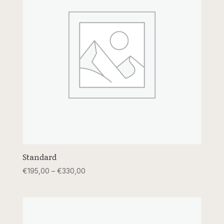
Standard
Price
€
195,00
–
€
330,00
range:
€195,00
through
€330,00