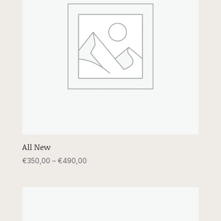
All New
Price
€
350,00
–
€
490,00
range:
€350,00
through
€490,00